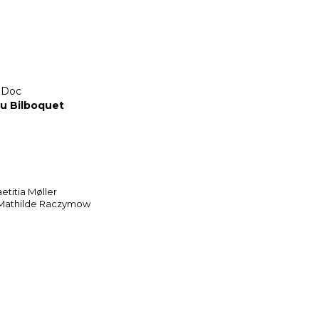
mDoc
du Bilboquet
etitia Møller
 Mathilde Raczymow