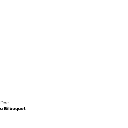
mDoc
du Bilboquet