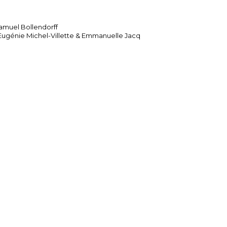
amuel Bollendorff
 Eugénie Michel-Villette & Emmanuelle Jacq